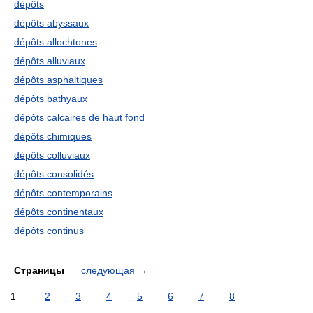
dépôts
dépôts abyssaux
dépôts allochtones
dépôts alluviaux
dépôts asphaltiques
dépôts bathyaux
dépôts calcaires de haut fond
dépôts chimiques
dépôts colluviaux
dépôts consolidés
dépôts contemporains
dépôts continentaux
dépôts continus
Страницы
следующая
→
1
2
3
4
5
6
7
8