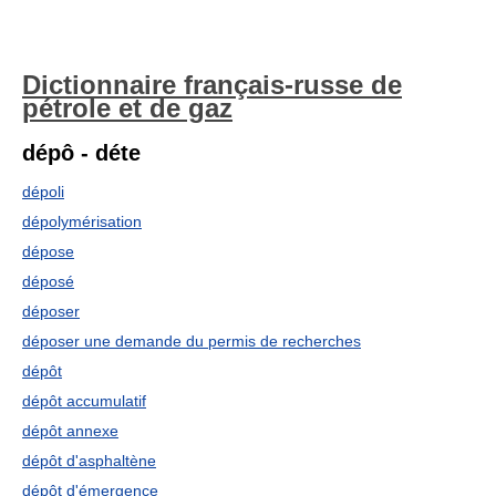
Dictionnaire français-russe de
pétrole et de gaz
dépô - déte
dépoli
dépolymérisation
dépose
déposé
déposer
déposer une demande du permis de recherches
dépôt
dépôt accumulatif
dépôt annexe
dépôt d'asphaltène
dépôt d'émergence