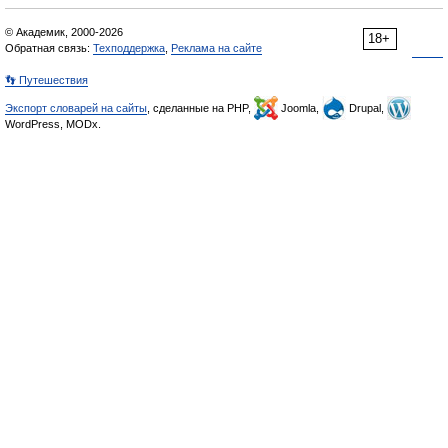
© Академик, 2000-2026
18+
Обратная связь:
Техподдержка
,
Реклама на сайте
👣 Путешествия
Экспорт словарей на сайты
, сделанные на PHP,
Joomla,
Drupal,
WordPress, MODx.